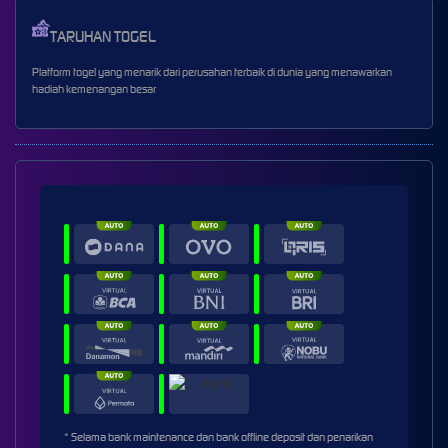
TARUHAN TOGEL
Platform togel yang menarik dari perusahan terbaik di dunia yang menawarkan
hadiah kemenangan besar
* Selama bank maintenance dan bank offline deposit dan penarikan