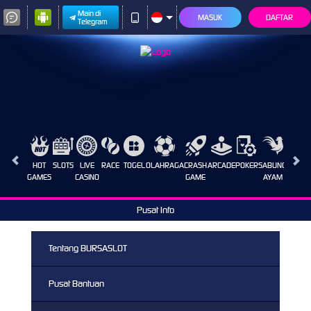
Main di
MASUK
DAFTAR
Telegram
HOT
SLOTS
LIVE
RACE
TOGEL
OLAHRAGA
CRASH
ARCADE
POKER
SABUNG
PROMO
GAMES
CASINO
GAME
AYAM
Pusat Info
Tentang BURSASLOT
Pusat Bantuan