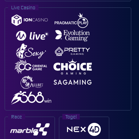
Live Casino
Race
Togel