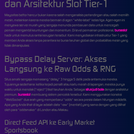
dan Arsitektur Slot Tier-1
Mayoritas bettor hancur bukan karena salah menganalisis pertandingan atau salah memilih
mesin, melainkan karena mereka bermain di agen *white-label* kelas tiga. Agen-agen ini
menyewa server murah yang sengaja menunda pembaruan data untuk mencegah
pemain mengambil keuntungan dari momentum. Di level permainan profesional,
bursaslot
hadir untuk memutus rantai kerugian tersebut. Kami menyediakan infrastruktur Tier-1 yang
memberi Anda akses tanpa perantara ke bursa taruhan global dan probabilitas mesin yang
tidak dimanipulasi.
Bypass Delay Server: Akses
Langsung ke Raw Odds & RNG
Situs amatir sengaja memasang *delay* 3 hingga 5 detik pada antarmuka mereka.
Tujuannya sederhana: ketika terjadi penalti atau kartu merah di lapangan, mereka punya
waktu untuk menolak (*reject*) tiket taruhan Anda. Sebagai
situs judi bola
dengan arsitektur
premium,
bursaslot
membuang sistem pencekik tersebut. Kami menggunakan koneksi
*WebSocket* dua arah yang memperbarui *odds* secara presisi dalam hitungan milidetik.
Apa yang Anda lihat di layar adalah data *raw* (mentah) yang sama dengan yang dilihat
oleh para *oddsmaker* di London atau Makau.
Direct Feed API ke Early Market
Sportsbook