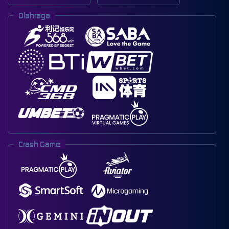
Olahraga
Crash Game