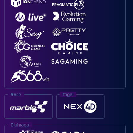
Race
Togel
Olahraga