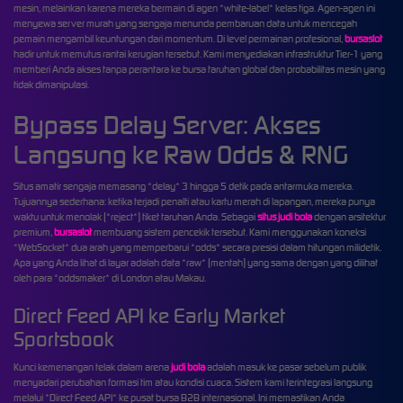
mesin, melainkan karena mereka bermain di agen *white-label* kelas tiga. Agen-agen ini
menyewa server murah yang sengaja menunda pembaruan data untuk mencegah
pemain mengambil keuntungan dari momentum. Di level permainan profesional,
bursaslot
hadir untuk memutus rantai kerugian tersebut. Kami menyediakan infrastruktur Tier-1 yang
memberi Anda akses tanpa perantara ke bursa taruhan global dan probabilitas mesin yang
tidak dimanipulasi.
Bypass Delay Server: Akses
Langsung ke Raw Odds & RNG
Situs amatir sengaja memasang *delay* 3 hingga 5 detik pada antarmuka mereka.
Tujuannya sederhana: ketika terjadi penalti atau kartu merah di lapangan, mereka punya
waktu untuk menolak (*reject*) tiket taruhan Anda. Sebagai
situs judi bola
dengan arsitektur
premium,
bursaslot
membuang sistem pencekik tersebut. Kami menggunakan koneksi
*WebSocket* dua arah yang memperbarui *odds* secara presisi dalam hitungan milidetik.
Apa yang Anda lihat di layar adalah data *raw* (mentah) yang sama dengan yang dilihat
oleh para *oddsmaker* di London atau Makau.
Direct Feed API ke Early Market
Sportsbook
Kunci kemenangan telak dalam arena
judi bola
adalah masuk ke pasar sebelum publik
menyadari perubahan formasi tim atau kondisi cuaca. Sistem kami terintegrasi langsung
melalui *Direct Feed API* ke pusat bursa B2B internasional. Ini memastikan Anda