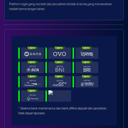
Platform togel yang menarik dari perusahan terbaik di dunia yang menawarkan
hadiah kemenangan besar
* Selama bank maintenance dan bank offline deposit dan penarikan
tidak dapat diproses