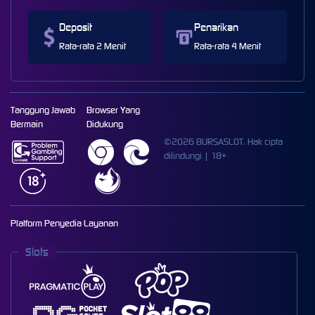
Deposit
Penarikan
Rata-rata 2 Menit
Rata-rata 4 Menit
Tanggung Jawab
Browser Yang
Bermain
Didukung
©2026 BURSASLOT. Hak cipta
dilindungi | 18+
Platform Penyedia Layanan
Slots