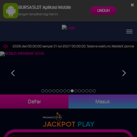
×
BURSASLOT Aplikasi Mobile
UNDUH
Jangan tampilkan lagi hari ini
 31-Jul-2026 dari 00.00.00 sampai 31-Jul-2027 00.00.00. Selama waktu ini, MarbleX permainan
Daftar
Masuk
JACKPOT
PLAY