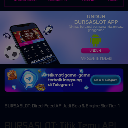
UNDUH
BURSASLOT APP
Nikmati berbagai permainan dalam satu
genggaman
UNDUH
PANDUAN INSTALASI
BURSASLOT: Direct Feed API Judi Bola & Engine Slot Tier-1
BURSASLOT: Titik Temu API