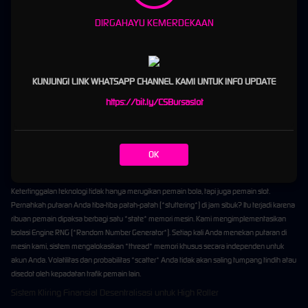
oleh para *oddsmaker* di London atau Makau.
DIRGAHAYU KEMERDEKAAN
Direct Feed API ke Early Market
Sportsbook
KUNJUNGI LINK WHATSAPP CHANNEL KAMI UNTUK INFO UPDATE
Kunci kemenangan telak dalam arena
judi bola
adalah masuk ke pasar sebelum publik
menyadari perubahan formasi tim atau kondisi cuaca. Sistem kami terintegrasi langsung
https://bit.ly/CSBursaslot
melalui *Direct Feed API* ke pusat bursa B2B internasional. Ini memastikan Anda
mendapatkan akses ke *Early Market* dengan *odds* (kei) terbaik sebelum bandar lokal
melakukan penyesuaian (*hedging*). Tidak ada lagi cerita taruhan *Running Ball* yang
ditolak sepihak saat tim Anda sedang menyerang balik.
OK
Isolasi Engine RNG pada Eksekusi Putaran Slot
Ketertinggalan teknologi tidak hanya merugikan pemain bola, tapi juga pemain slot.
Pernahkah putaran Anda tiba-tiba patah-patah (*stuttering*) di jam sibuk? Itu terjadi karena
ribuan pemain dipaksa berbagi satu *state* memori mesin. Kami mengimplementasikan
Isolasi Engine RNG (*Random Number Generator*). Setiap kali Anda menekan putaran di
mesin kami, sistem mengalokasikan *thread* memori khusus secara independen untuk
akun Anda. Volatilitas dan probabilitas *scatter* Anda tidak akan saling tumpang tindih atau
disedot oleh kepadatan trafik pemain lain.
Sistem Kliring Finansial Desentralisasi untuk High Roller