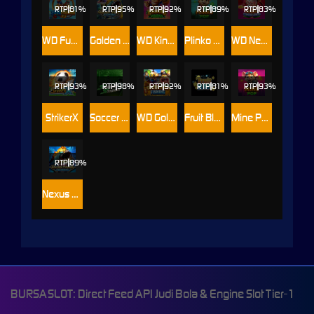
RTP
81%
RTP
95%
RTP
92%
RTP
89%
RTP
83%
WD FuWa Fishing
Golden Tyrant Fishing
WD King Kong Fishing
Plinko Pop
WD Nezha Fishing Legend
RTP
93%
RTP
98%
RTP
92%
RTP
81%
RTP
93%
StrikerX
Soccer Striker
WD Gold Blast Fishing
Fruit Blast
Mine Pop
RTP
89%
Nexus Golden Tyrant
BURSASLOT: Direct Feed API Judi Bola & Engine Slot Tier-1