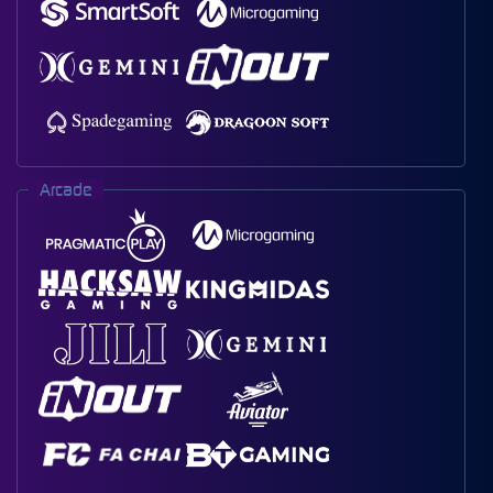
Arcade