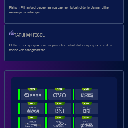
Platform Pilihan bagi perusahaan-perusahaan terbaik di dunia, dengan pilihan
variasi game terbanyak
TARUHAN TOGEL
Platform togel yang menarik dari perusahan terbaik di dunia yang menawarkan
hadiah kemenangan besar