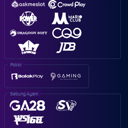
Poker
Sabung Ayam