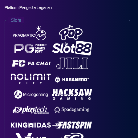
Platform Penyedia Layanan
Slots