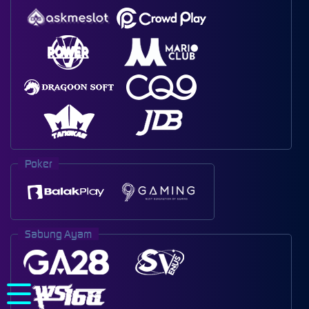
Poker
Sabung Ayam