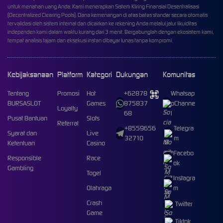
untuk menahan uang Anda. Kami menerapkan Sistem Kliring Finansial Desentralisasi
(Decentralized Clearing Pools). Dana kemenangan di atas batas standar secara otomatis
tervalidasi oleh sistem internal dan dicairkan ke rekening Anda melalui jalur likuiditas
independen kami dalam waktu kurang dari 3 menit. Bergabunglah dengan ekosistem kami,
tempat analisis tajam dan eksekusi instan dibayar lunas tanpa kompromi.
Kebijaksanaan
Platform
Kategori
Dukungan
Komunitas
Tentang
Promosi
Hot
+62878
Whatsap
BURSASLOT
Games
875837
pChanne
Loyalty
68
l
Pusat Bantuan
Slots
Referral
+8559656
Telegra
Syarat dan
Live
32710
m
Ketentuan
Casino
Facebo
Responsible
Race
ok
Gambling
Togel
Instagra
Olahraga
m
Crash
Twitter
Game
Tiktok