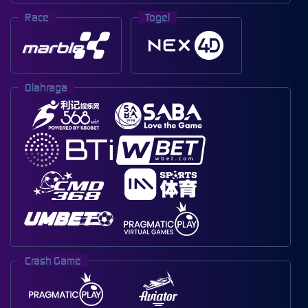
Race
Togel
Olahraga
Crash Game