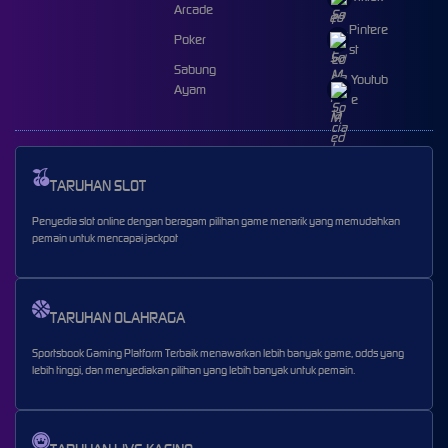
Arcade
Pintere
Poker
st
Sabung
Youtub
Ayam
e
TARUHAN SLOT
Penyedia slot online dengan beragam pilihan game menarik yang memudahkan
pemain untuk mencapai jackpot
TARUHAN OLAHRAGA
Sportsbook Gaming Platform Terbaik menawarkan lebih banyak game, odds yang
lebih tinggi, dan menyediakan pilihan yang lebih banyak untuk pemain.