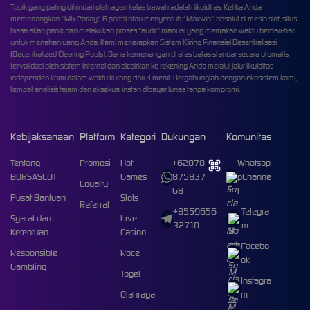
Topik yang paling dihindari oleh agen kelas bawah adalah likuiditas. Ketika Anda
memenangkan *Mix Parlay* 6 partai atau menyentuh *Maxwin* absolut di mesin slot, situs
biasa akan panik dan melakukan proses "audit" manual yang memakan waktu berhari-hari
untuk menahan uang Anda. Kami menerapkan Sistem Kliring Finansial Desentralisasi
(Decentralized Clearing Pools). Dana kemenangan di atas batas standar secara otomatis
tervalidasi oleh sistem internal dan dicairkan ke rekening Anda melalui jalur likuiditas
independen kami dalam waktu kurang dari 3 menit. Bergabunglah dengan ekosistem kami,
tempat analisis tajam dan eksekusi instan dibayar lunas tanpa kompromi.
Kebijaksanaan
Platform
Kategori
Dukungan
Komunitas
Tentang
Promosi
Hot
+62878
Whatsap
BURSASLOT
Games
875837
pChanne
Loyalty
68
l
Pusat Bantuan
Slots
Referral
+8559656
Telegra
Syarat dan
Live
32710
m
Ketentuan
Casino
Facebo
Responsible
Race
ok
Gambling
Togel
Instagra
Olahraga
m