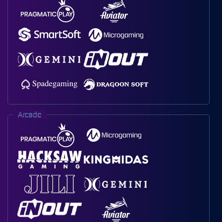
Arcade