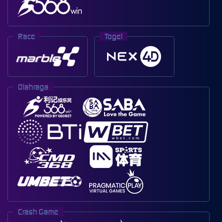
Race
Togel
Olahraga
Crash Game