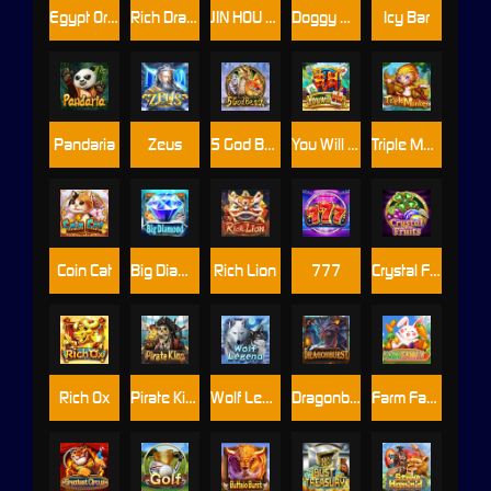
Egypt Oracle
Rich Dragon
JIN HOU YE
Doggy Wealth
Icy Bar
Pandaria
Zeus
5 God Beast
You Will Win
Triple Monkey
Coin Cat
Big Diamond
Rich Lion
777
Crystal Fruits
Rich Ox
Pirate King
Wolf Legend
Dragonburst
Farm Family