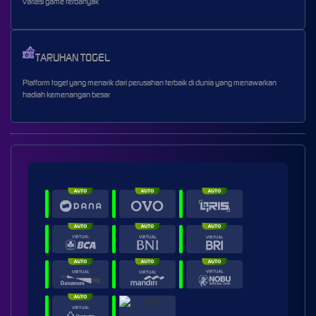
variasi game terbanyak
TARUHAN TOGEL
Platform togel yang menarik dari perusahan terbaik di dunia yang menawarkan
hadiah kemenangan besar