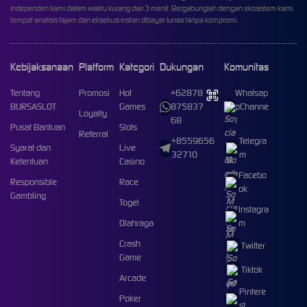
independen kami dalam waktu kurang dari 3 menit. Bergabunglah dengan ekosistem kami,
tempat analisis tajam dan eksekusi instan dibayar lunas tanpa kompromi.
Kebijaksanaan
Platform
Kategori
Dukungan
Komunitas
Tentang
Promosi
Hot
+62878
Whatsap
BURSASLOT
Games
875837
pChanne
Loyalty
68
l
Pusat Bantuan
Slots
Referral
+8559656
Telegra
Syarat dan
Live
32710
m
Ketentuan
Casino
Facebo
Responsible
Race
ok
Gambling
Togel
Instagra
Olahraga
m
Crash
Twitter
Game
Tiktok
Arcade
Pintere
Poker
st