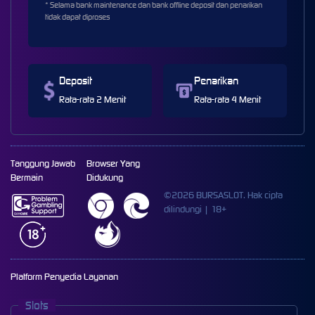
* Selama bank maintenance dan bank offline deposit dan penarikan
tidak dapat diproses
Deposit
Penarikan
Rata-rata 2 Menit
Rata-rata 4 Menit
Tanggung Jawab
Browser Yang
Bermain
Didukung
©2026 BURSASLOT. Hak cipta
dilindungi | 18+
Platform Penyedia Layanan
Slots