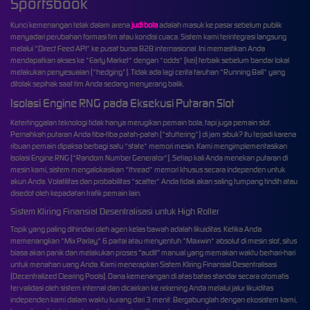
Sportsbook
Kunci kemenangan telak dalam arena
judi bola
adalah masuk ke pasar sebelum publik
menyadari perubahan formasi tim atau kondisi cuaca. Sistem kami terintegrasi langsung
melalui *Direct Feed API* ke pusat bursa B2B internasional. Ini memastikan Anda
mendapatkan akses ke *Early Market* dengan *odds* (kei) terbaik sebelum bandar lokal
melakukan penyesuaian (*hedging*). Tidak ada lagi cerita taruhan *Running Ball* yang
ditolak sepihak saat tim Anda sedang menyerang balik.
Isolasi Engine RNG pada Eksekusi Putaran Slot
Ketertinggalan teknologi tidak hanya merugikan pemain bola, tapi juga pemain slot.
Pernahkah putaran Anda tiba-tiba patah-patah (*stuttering*) di jam sibuk? Itu terjadi karena
ribuan pemain dipaksa berbagi satu *state* memori mesin. Kami mengimplementasikan
Isolasi Engine RNG (*Random Number Generator*). Setiap kali Anda menekan putaran di
mesin kami, sistem mengalokasikan *thread* memori khusus secara independen untuk
akun Anda. Volatilitas dan probabilitas *scatter* Anda tidak akan saling tumpang tindih atau
disedot oleh kepadatan trafik pemain lain.
Sistem Kliring Finansial Desentralisasi untuk High Roller
Topik yang paling dihindari oleh agen kelas bawah adalah likuiditas. Ketika Anda
memenangkan *Mix Parlay* 6 partai atau menyentuh *Maxwin* absolut di mesin slot, situs
biasa akan panik dan melakukan proses "audit" manual yang memakan waktu berhari-hari
untuk menahan uang Anda. Kami menerapkan Sistem Kliring Finansial Desentralisasi
(Decentralized Clearing Pools). Dana kemenangan di atas batas standar secara otomatis
tervalidasi oleh sistem internal dan dicairkan ke rekening Anda melalui jalur likuiditas
independen kami dalam waktu kurang dari 3 menit. Bergabunglah dengan ekosistem kami,