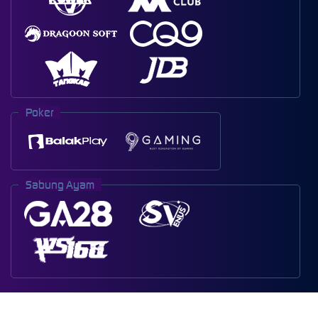
Poker
Sabung Ayam