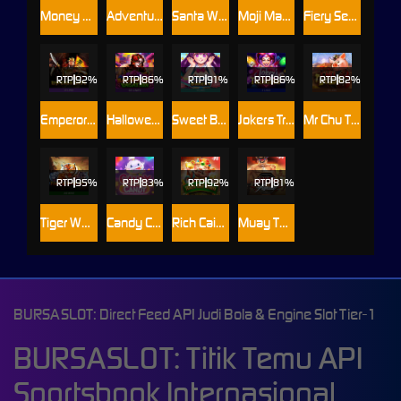
Money Mouse
Adventure Iceland
Santa Wild Drop
Moji Mania
Fiery Sevens Exclusive
RTP
92%
RTP
86%
RTP
91%
RTP
86%
RTP
82%
Emperor Gate
Halloween Vacation
Sweet Bakery
Jokers Treasure
Mr Chu Tycoon
RTP
95%
RTP
83%
RTP
92%
RTP
81%
Tiger Warrior
Candy Candy
Rich Caishen
Muay Thai Fighter
BURSASLOT: Direct Feed API Judi Bola & Engine Slot Tier-1
BURSASLOT: Titik Temu API
Sportsbook Internasional