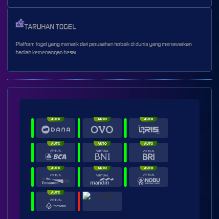
TARUHAN TOGEL
Platform togel yang menarik dari perusahan terbaik di dunia yang menawarkan
hadiah kemenangan besar